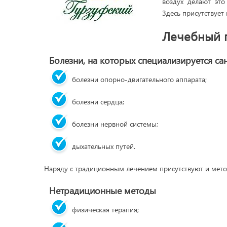
воздух делают это
Здесь присутствует 
Лечебный 
Болезни, на которых специализируется са
болезни опорно-двигательного аппарата;
болезни сердца;
болезни нервной системы;
дыхательных путей.
Наряду с традиционным лечением присутствуют и мет
Нетрадиционные методы
физическая терапия;