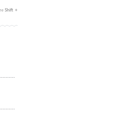
ите
Shift +