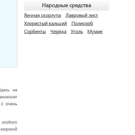
Народные средства
Яичная скорлупа
Лавровый лист
Хлористый кальций
Полисорб
Сорбенты
Череда
Уголь
Мумие
Здесь на
пансионат
 с очень
 особого
 морской