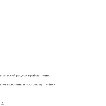
иетический рацион приёма пищи.
е не включены в программу путёвки.
а);